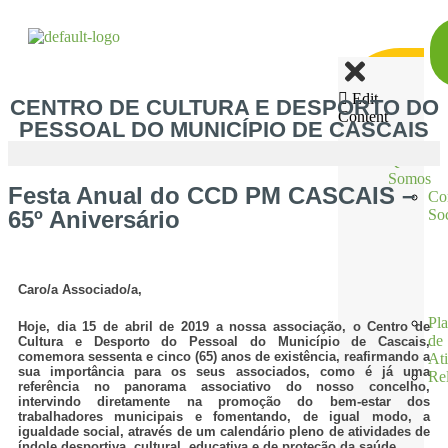
Edit
CENTRO DE CULTURA E DESPORTO DO
Content
PESSOAL DO MUNICÍPIO DE CASCAIS
Quem
Somos
Festa Anual do CCD PM CASCAIS –
Co
65º Aniversário
Soc
Caro/a Associado/a,
Pl
Hoje, dia 15 de abril de 2019 a nossa associação, o Centro de
de
Cultura e Desporto do Pessoal do Município de Cascais,
comemora sessenta e cinco (65) anos de existência, reafirmando a
At
sua importância para os seus associados, como é já uma
Rel
referência no panorama associativo do nosso concelho,
intervindo diretamente na promoção do bem-estar dos
trabalhadores municipais e fomentando, de igual modo, a
igualdade social, através de um calendário pleno de atividades de
índole desportiva, cultural, educativa e de proteção da saúde.