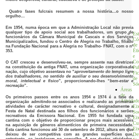
Quatro fases fulcrais resumem a nossa história…o nosso
orgulho…
Em 1954, numa época em que a Administração Local não previa
qualquer tipo de apoio social aos trabalhadores, um grupo de
Est
funcionários da Câmara Municipal de Cascais e dos Serviços
Có
Municipalizados, fundou o Centro de Alegria no Trabalho, filiado
de
na Fundação Nacional para a Alegria no Trabalho- FNAT, com o nº
Éti
353.
e
Co
O CAT cresceu e desenvolveu-se, sempre assente nas diretrizes
na constituição da antiga FNAT, uma organização corporativa da
Pu
nação, cujo objetivo assentava no “
aproveitamento do tempo livre
Fi
dos trabalhadores, no sentido de auxiliar o seu desenvolvimento
de
moral, intelectual e físico
”, proporcionando-lhes “
bem-estar e
Só
recreação
”.
Áreas
de
Os primeiros passos entre os anos 1954 e 1974 é a fase da
Atividad
organização admitindo-se associados e realizando as primeiras
Ei
atividades de carácter recreativo e cultural, designadamente a
Festa de Natal destinada aos filhos dos funcionários e serões
Soc
recreativos da Emissora Nacional. Em 1955 foi fundada uma
Ei
cantina com o objetivo de proporcionar preços mais acessíveis
Cul
na aquisição de géneros alimentícios de primeira necessidade.
Ei
Esta cantina funcionou até 30 de setembro de 2012, altura em que
De
deixou de ser competitiva com as grandes superfícies que,
entretanto, se instalaram no concelho. A par destas atividades,