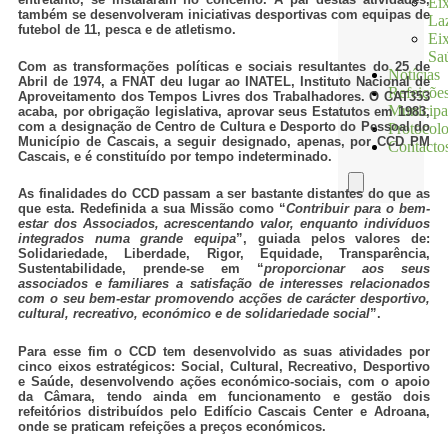
Ei
também se desenvolveram iniciativas desportivas com equipas de
La
futebol de 11, pesca e de atletismo.
Ei
Sa
Com as transformações políticas e sociais resultantes do 25 de
Notícias
Abril de 1974, a FNAT deu lugar ao INATEL, Instituto Nacional de
Refeiçõe
Aproveitamento dos Tempos Livres dos Trabalhadores. O CAT353
Municipa
acaba, por obrigação legislativa, aprovar seus Estatutos em 1983,
com a designação de Centro de Cultura e Desporto do Pessoal do
Protocolo
Município de Cascais, a seguir designado, apenas, por CCD PM
Contacto
Cascais, e é constituído por tempo indeterminado.
Hamburger
As finalidades do CCD passam a ser bastante distantes do que as
Toggle
que esta. Redefinida a sua Missão como “
Contribuir para o bem-
Menu
estar dos Associados, acrescentando valor, enquanto indivíduos
integrados numa grande equipa
”, guiada pelos valores de:
Solidariedade, Liberdade, Rigor, Equidade, Transparência,
Sustentabilidade, prende-se em “
proporcionar aos seus
associados e familiares a satisfação de interesses relacionados
com o seu bem-estar promovendo acções de carácter desportivo,
cultural, recreativo, económico e de solidariedade social
”.
Para esse fim o CCD tem desenvolvido as suas atividades por
cinco eixos estratégicos: Social, Cultural, Recreativo, Desportivo
e Saúde, desenvolvendo ações económico-sociais, com o apoio
da Câmara, tendo ainda em funcionamento e gestão dois
refeitórios distribuídos pelo Edifício Cascais Center e Adroana,
onde se praticam refeições a preços económicos.