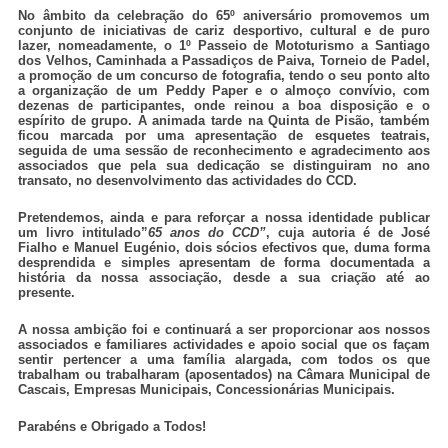
No âmbito da celebração do 65º aniversário promovemos um
conjunto de iniciativas de cariz desportivo, cultural e de puro
lazer, nomeadamente, o 1º Passeio de Mototurismo a Santiago
dos Velhos, Caminhada a Passadiços de Paiva, Torneio de Padel,
a promoção de um concurso de fotografia, tendo o seu ponto alto
a organização de um Peddy Paper e o almoço convívio, com
dezenas de participantes, onde reinou a boa disposição e o
espírito de grupo. A animada tarde na Quinta de Pisão, também
ficou marcada por uma apresentação de esquetes teatrais,
seguida de uma sessão de reconhecimento e agradecimento aos
associados que pela sua dedicação se distinguiram no ano
transato, no desenvolvimento das actividades do CCD.
Pretendemos, ainda e para reforçar a nossa identidade publicar
um livro intitulado”
65 anos do CCD”
, cuja autoria é de José
Fialho e Manuel Eugénio, dois sócios efectivos que, duma forma
desprendida e simples apresentam de forma documentada a
história da nossa associação, desde a sua criação até ao
presente.
A nossa ambição foi e continuará a ser proporcionar aos nossos
associados e familiares actividades e apoio social que os façam
sentir pertencer a uma família alargada, com todos os que
trabalham ou trabalharam (aposentados) na Câmara Municipal de
Cascais, Empresas Municipais, Concessionárias Municipais.
Parabéns e Obrigado a Todos!