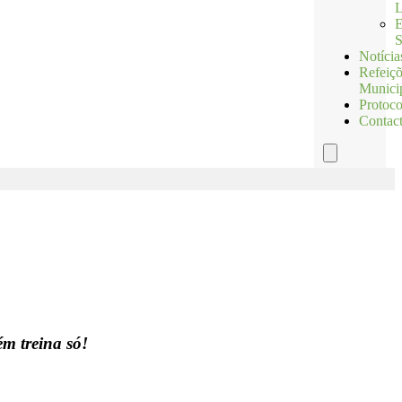
L
E
S
Notícia
Refeiç
Munici
Protoco
Contac
Hamburger
Toggle
Menu
m treina só!